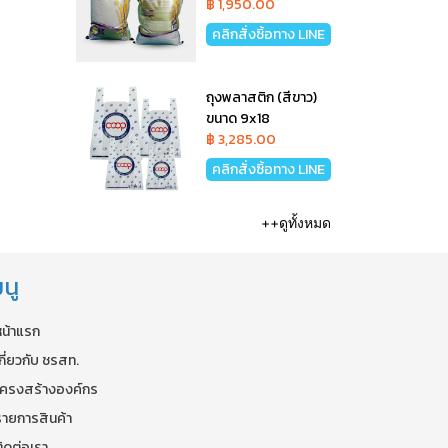
฿ 1,950.00
คลิกสั่งซิ้อทาง LINE
ถุงพลาสติก (สีขาว)
ขนาด 9x18
฿ 3,285.00
คลิกสั่งซิ้อทาง LINE
++ดูทั้งหมด
นู
หน้าแรก
กี่ยวกับ ชรสท.
โครงสร้างองค์กร
รายการสินค้า
ิดต่อเรา