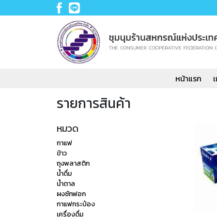
หน้าแรก
เ
รายการสินค้า
หมวด
กาแฟ
ข้าว
ถุงพลาสติก
น้ำดื่ม
น้ำตาล
ผงซักฟอก
กาแฟกระป๋อง
เครื่องดื่ม