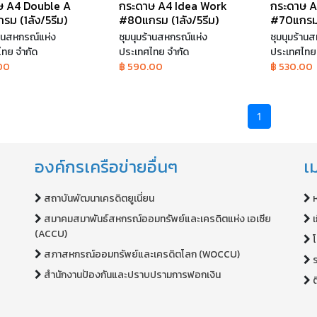
ษ A4 Double A
กระดาษ A4 Idea Work
กระดาษ A
ม (1ลัง/5รีม)
#80แกรม (1ลัง/5รีม)
#70แกรม (
้านสหกรณ์แห่ง
ชุมนุมร้านสหกรณ์แห่ง
ชุมนุมร้าน
ไทย จำกัด
ประเทศไทย จำกัด
ประเทศไทย 
00
฿ 590.00
฿ 530.00
1
องค์กรเครือข่ายอื่นๆ
เม
สถาบันพัฒนาเครดิตยูเนี่ยน
สมาคมสมาพันธ์สหกรณ์ออมทรัพย์และเครดิตแห่ง เอเซีย
เ
(ACCU)
สภาสหกรณ์ออมทรัพย์และเครดิตโลก (WOCCU)
สำนักงานป้องกันและปราบปรามการฟอกเงิน
ต